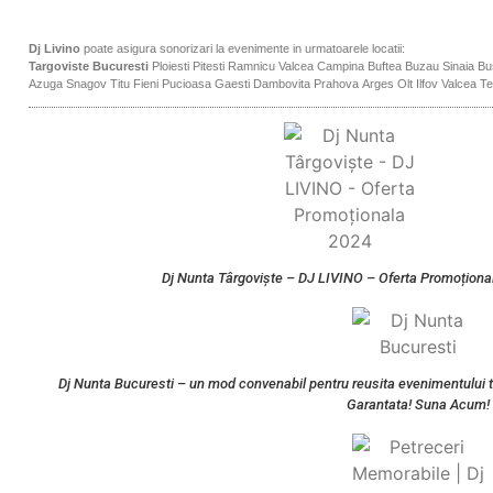
Dj Livino
poate asigura sonorizari la evenimente in urmatoarele locatii:
Targoviste
Bucuresti
Ploiesti
Pitesti
Ramnicu Valcea
Campina
Buftea
Buzau
Sinaia
Bu
Azuga
Snagov
Titu
Fieni
Pucioasa
Gaesti
Dambovita
Prahova
Arges
Olt
Ilfov
Valcea
Te
Dj Nunta Târgoviște – DJ LIVINO – Oferta Promoționa
Dj Nunta Bucuresti – un mod convenabil pentru reusita evenimentului ta
Garantata! Suna Acum!