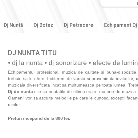
Dj Nuntă
Dj Botez
Dj Petrecere
Echipament Dj
DJ NUNTA TITU
• dj la nunta • dj sonorizare • efecte de lumini
Echipamentul profesional, muzica de calitate si buna-dispoziti
trebuie sa le ofere. Indiferent de varsta si provenienta invitatilor,
u
muzicala diversificata incat sa multumeasca pe toata lumea. Trebu
Dj de nunta
stie ca noutatile de ultima ora in materie de muzica 
Oamenii vor sa asculte melodiile pe care le cunosc, exceptii facan
mirilor.
Preturi incepand de la 800 lei.