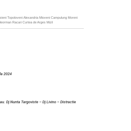
steni
Topoloveni
Alexandria
Mioveni
Campulung
Moreni
leorman
Racari
Curtea de Arges
Mizil
la 2024
u. Dj Nunta Targoviste – Dj Livino – Distractie