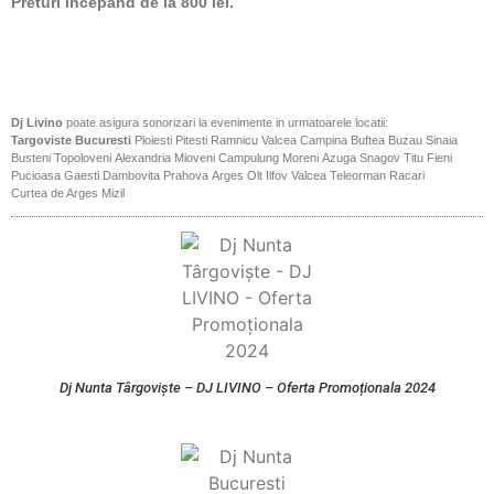
Preturi incepand de la 800 lei.
Dj Livino
poate asigura sonorizari la evenimente in urmatoarele locatii:
Targoviste
Bucuresti
Ploiesti
Pitesti
Ramnicu Valcea
Campina
Buftea
Buzau
Sinaia
Busteni
Topoloveni
Alexandria
Mioveni
Campulung
Moreni
Azuga
Snagov
Titu
Fieni
Pucioasa
Gaesti
Dambovita
Prahova
Arges
Olt
Ilfov
Valcea
Teleorman
Racari
Curtea de Arges
Mizil
Dj Nunta Târgoviște – DJ LIVINO – Oferta Promoționala 2024