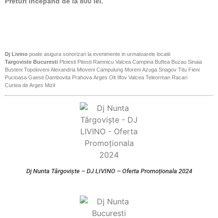
Preturi incepand de la 800 lei.
Dj Livino
poate asigura sonorizari la evenimente in urmatoarele locatii:
Targoviste
Bucuresti
Ploiesti
Pitesti
Ramnicu Valcea
Campina
Buftea
Buzau
Sinaia
Busteni
Topoloveni
Alexandria
Mioveni
Campulung
Moreni
Azuga
Snagov
Titu
Fieni
Pucioasa
Gaesti
Dambovita
Prahova
Arges
Olt
Ilfov
Valcea
Teleorman
Racari
Curtea de Arges
Mizil
Dj Nunta Târgoviște – DJ LIVINO – Oferta Promoționala 2024