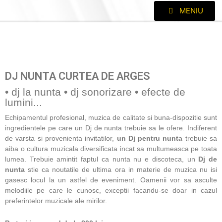
MENIU
DJ NUNTA CURTEA DE ARGES
• dj la nunta • dj sonorizare • efecte de
lumini...
Echipamentul profesional, muzica de calitate si buna-dispozitie sunt
ingredientele pe care un Dj de nunta trebuie sa le ofere. Indiferent
de varsta si provenienta invitatilor,
un Dj pentru nunta
trebuie sa
aiba o cultura muzicala diversificata incat sa multumeasca pe toata
lumea. Trebuie amintit faptul ca nunta nu e discoteca, un
Dj de
nunta
stie ca noutatile de ultima ora in materie de muzica nu isi
gasesc locul la un astfel de eveniment. Oamenii vor sa asculte
melodiile pe care le cunosc, exceptii facandu-se doar in cazul
preferintelor muzicale ale mirilor.